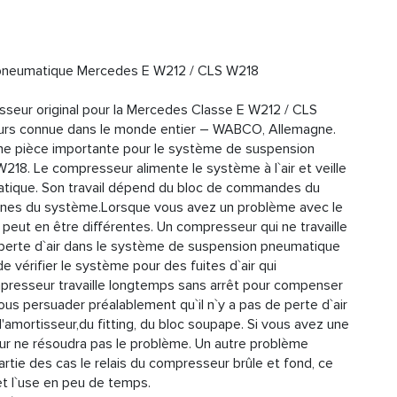
pneumatique Mercedes E W212 / CLS W218
sseur original pour la Mercedes Classe E W212 / CLS
eurs connue dans le monde entier – WABCO, Allemagne.
e pièce importante pour le système de suspension
8. Le compresseur alimente le système à l`air et veille
matique. Son travail dépend du bloc de commandes du
annes du système.Lorsque vous avez un problème avec le
eut en être différentes. Un compresseur qui ne travaille
ne perte d`air dans le système de suspension pneumatique
de vérifier le système pour des fuites d`air qui
presseur travaille longtemps sans arrêt pour compenser
 vous persuader préalablement qu`il n`y a pas de perte d`air
'amortisseur,du fitting, du bloc soupape. Si vous avez une
r ne résoudra pas le problème. Un autre problème
artie des cas le relais du compresseur brûle et fond, ce
et l`use en peu de temps.