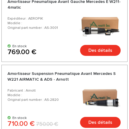
Amortisseur Pneumatique Avant Gauche Mercedes E W211-
4matic
Expéditeur : AEROPIK
Modèle :
Original part number : AS-3001
En stock
Des détails
769.00 €
Amortisseur Suspension Pneumatique Avant Mercedes S
W221 AIRMATIC & ADS - Arnott
Fabricant : Arnott
Modèle :
Original part number : AS-2820
En stock
710.00 €
Des détails
750.00 €