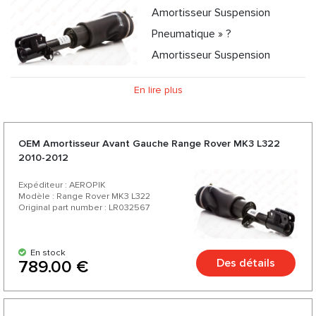
Amortisseur Suspension
Pneumatique » ?
Amortisseur Suspension
Pneumatique - Quels sont les avantages et les avantages
En lire plus
de son utilisation ?
Amortisseur Suspension Pneumatique d'AEROPIK :
Opportunité de consultation professionnelle
OEM Amortisseur Avant Gauche Range Rover MK3 L322
2010-2012
Expéditeur : AEROPIK
Modèle : Range Rover MK3 L322
Original part number : LR032567
En stock
Des détails
789.00 €