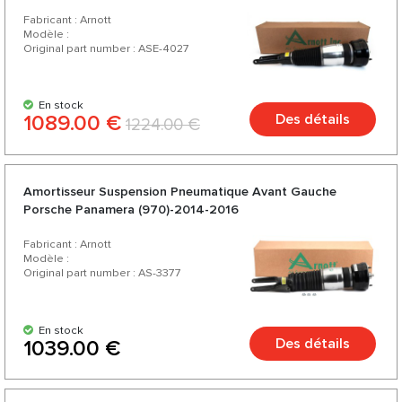
Fabricant : Arnott
Modèle :
Original part number : ASE-4027
En stock
1089.00 €
Des détails
1224.00 €
Amortisseur Suspension Pneumatique Avant Gauche
Porsche Panamera (970)-2014-2016
Fabricant : Arnott
Modèle :
Original part number : AS-3377
En stock
Des détails
1039.00 €