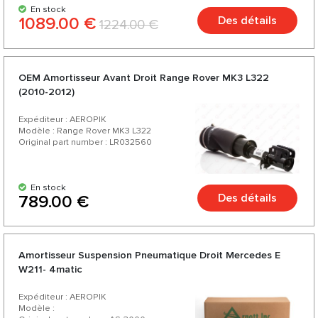
En stock
1089.00 €
Des détails
1224.00 €
OEM Amortisseur Avant Droit Range Rover MK3 L322
(2010-2012)
Expéditeur : AEROPIK
Modèle : Range Rover MK3 L322
Original part number : LR032560
En stock
Des détails
789.00 €
Amortisseur Suspension Pneumatique Droit Mercedes E
W211- 4matic
Expéditeur : AEROPIK
Modèle :