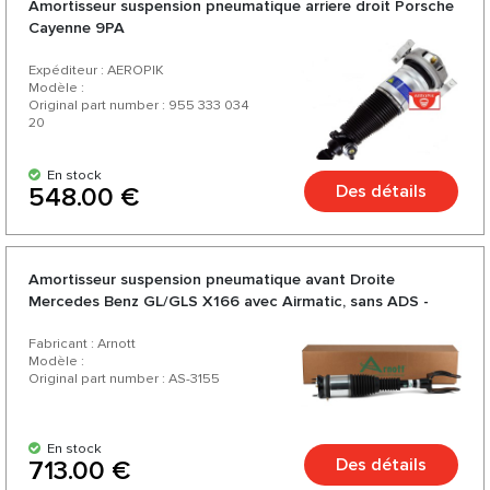
Amortisseur suspension pneumatique arriere droit Porsche
Cayenne 9PA
Expéditeur : AEROPIK
Modèle :
Original part number : 955 333 034
20
En stock
Des détails
548.00 €
Amortisseur suspension pneumatique avant Droite
Mercedes Benz GL/GLS X166 avec Airmatic, sans ADS -
Eibach
Fabricant : Arnott
Modèle :
Original part number : AS-3155
En stock
Des détails
713.00 €