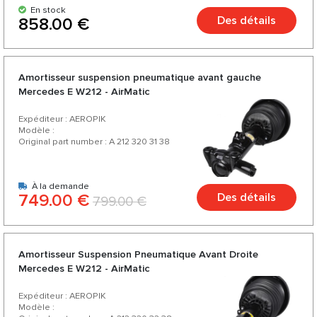
En stock
Des détails
858.00 €
Amortisseur suspension pneumatique avant gauche
Mercedes E W212 - AirMatic
Expéditeur : AEROPIK
Modèle :
Original part number : A 212 320 31 38
À la demande
749.00 €
Des détails
799.00 €
Amortisseur Suspension Pneumatique Avant Droite
Mercedes E W212 - AirMatic
Expéditeur : AEROPIK
Modèle :