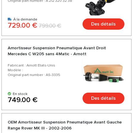
Original part number : A 212 320 32 38
À la demande
729.00 €
Des détails
799.00 €
Amortisseur Suspension Pneumatique Avant Droit
Mercedes C W205 sans 4Matic - Arnott
Fabricant : Arnott Etats-Unis
Modèle :
Original part number : AS-3335
En stock
Des détails
749.00 €
OEM Amortisseur Suspension Pneumatique Avant Gauche
Range Rover МК III - 2002-2006