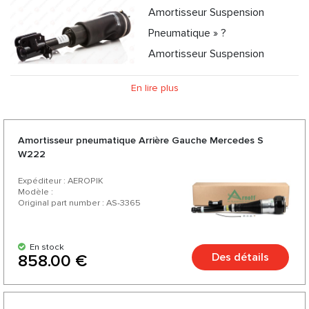
Amortisseur Suspension
Pneumatique » ?
Amortisseur Suspension
Pneumatique - Quels sont les avantages et les avantages
En lire plus
de son utilisation ?
Amortisseur Suspension Pneumatique d'AEROPIK :
Opportunité de consultation professionnelle
Amortisseur pneumatique Arrière Gauche Mercedes S
W222
Expéditeur : AEROPIK
Modèle :
Original part number : AS-3365
En stock
Des détails
858.00 €